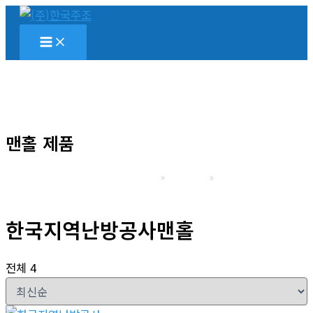
콘
텐
츠
로
건
너
뛰
맨홀 제품
기
홈
맨홀 제품
한국지역난방공사맨홀
한국지역난방공사맨홀
전체 4